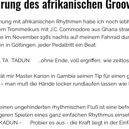
hrung des afrikanischen Groo
ung mit afrikanischen Rhythmen habe ich noch lebha
em Trommelkurs mit J.C. Commodore aus Ghana stra
e im November 1981 nachts auf meinem Fahrrad dur
 in Göttingen, jeder Pedaltritt ein Beat: 
. TA . TADUN      ...ohne Ende, voll ergriffen, wie zeitlos 
rät mir Master Kanon in Gambia seinen Tip für einen 
!“ = man muß die Hände locker rundlaufen lassen wie
einen ungehinderten rhythmischen Fluß ist eine befr
geren Spielen eines ganz einfachen Rhythmus einsetz
UN -      Probier es aus - die Kraft liegt in der Einf