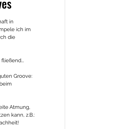
ves
ft in 
mpele ich im 
ch die 
fließend...
guten Groove: 
 beim 
eite Atmung, 
en kann, z.B.: 
achheit!