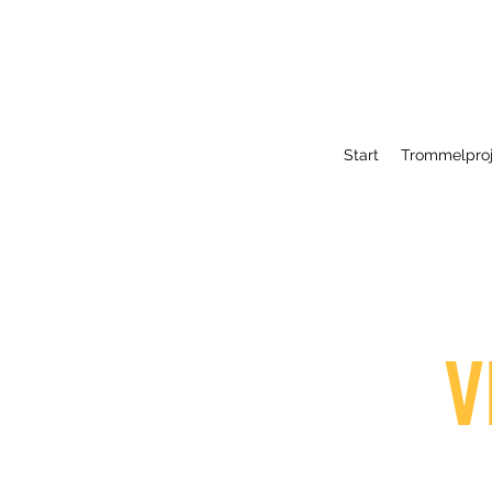
Start
Trommelproj
V