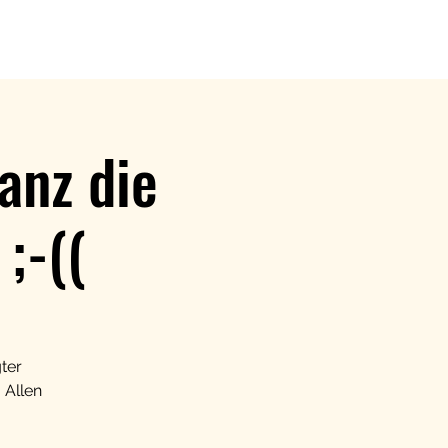
anz die
;-((
ter
 Allen