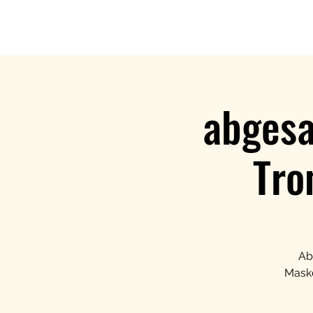
abgesa
Tro
Ab
Maske